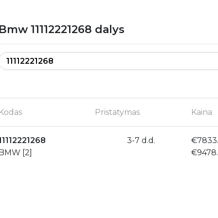
Bmw 11112221268 dalys
Kodas
Pristatymas
Kaina
11112221268
3-7 d.d.
€7833
BMW [2]
€9478