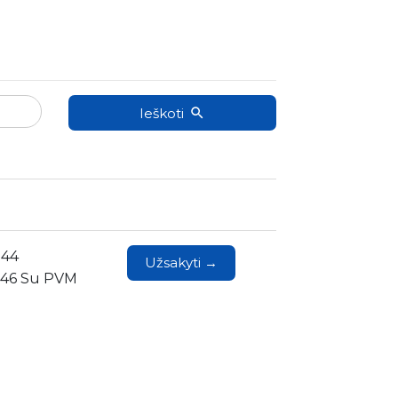
Ieškoti
.44
Užsakyti →
.46 Su PVM