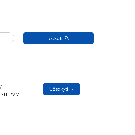
Ieškoti
7
Užsakyti →
1 Su PVM