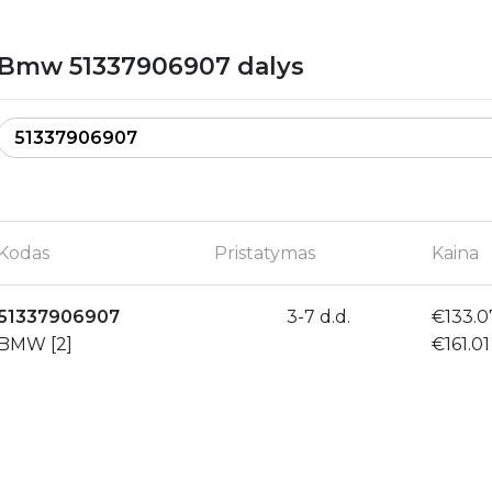
Bmw 51337906907 dalys
Kodas
Pristatymas
Kaina
51337906907
3-7 d.d.
€133.0
BMW [2]
€161.0