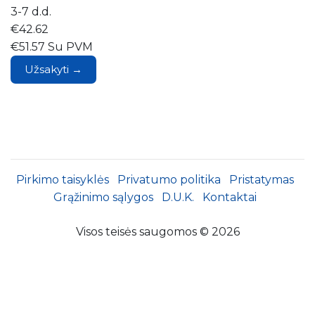
3-7 d.d.
€42.62
€51.57 Su PVM
Užsakyti →
Pirkimo taisyklės
Privatumo politika
Pristatymas
Grąžinimo sąlygos
D.U.K.
Kontaktai
Visos teisės saugomos © 2026