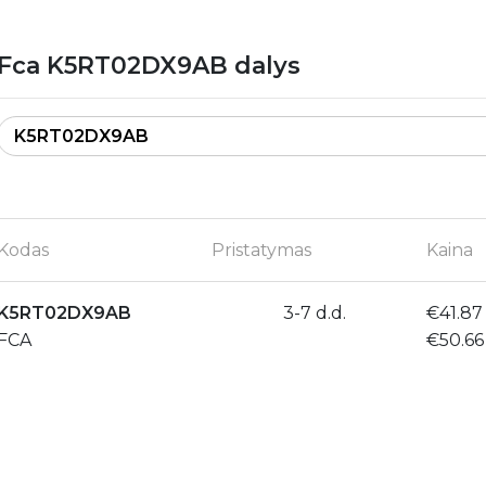
Fca K5RT02DX9AB dalys
Kodas
Pristatymas
Kaina
K5RT02DX9AB
3-7 d.d.
€41.87
FCA
€50.6