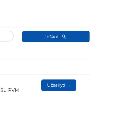
Ieškoti
Užsakyti →
6 Su PVM