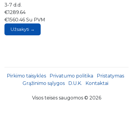
3-7 d.d.
€1289.64
€1560.46 Su PVM
Užsakyti →
Pirkimo taisyklės
Privatumo politika
Pristatymas
Grąžinimo sąlygos
D.U.K.
Kontaktai
Visos teisės saugomos © 2026