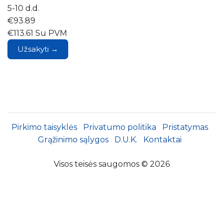
5-10 d.d.
€93.89
€113.61 Su PVM
Užsakyti →
Pirkimo taisyklės
Privatumo politika
Pristatymas
Grąžinimo sąlygos
D.U.K.
Kontaktai
Visos teisės saugomos © 2026