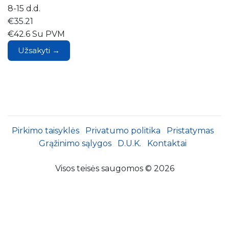
8-15 d.d.
€35.21
€42.6 Su PVM
Užsakyti →
Pirkimo taisyklės
Privatumo politika
Pristatymas
Grąžinimo sąlygos
D.U.K.
Kontaktai
Visos teisės saugomos © 2026