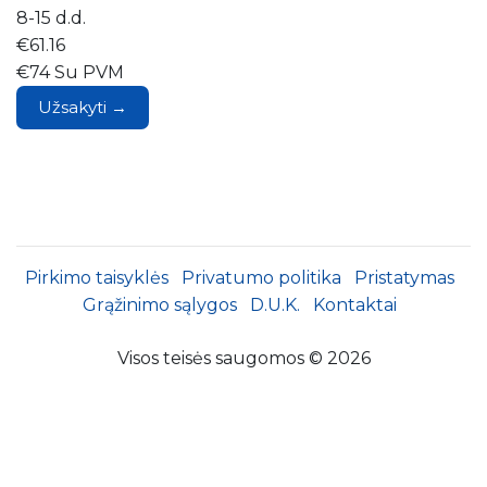
8-15 d.d.
€61.16
€74 Su PVM
Užsakyti →
Pirkimo taisyklės
Privatumo politika
Pristatymas
Grąžinimo sąlygos
D.U.K.
Kontaktai
Visos teisės saugomos © 2026