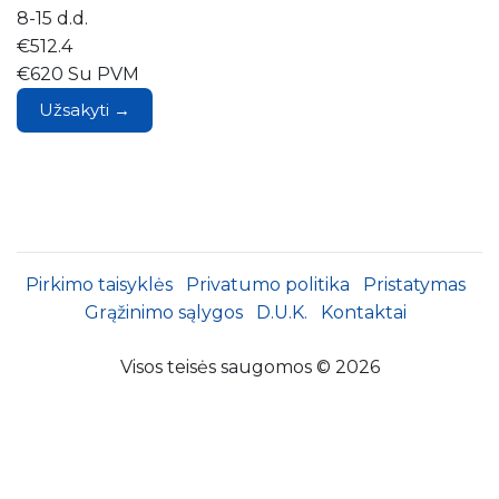
8-15 d.d.
€512.4
€620 Su PVM
Užsakyti →
Pirkimo taisyklės
Privatumo politika
Pristatymas
Grąžinimo sąlygos
D.U.K.
Kontaktai
Visos teisės saugomos © 2026