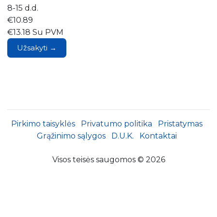
8-15 d.d.
€10.89
€13.18 Su PVM
Užsakyti →
Pirkimo taisyklės
Privatumo politika
Pristatymas
Grąžinimo sąlygos
D.U.K.
Kontaktai
Visos teisės saugomos © 2026