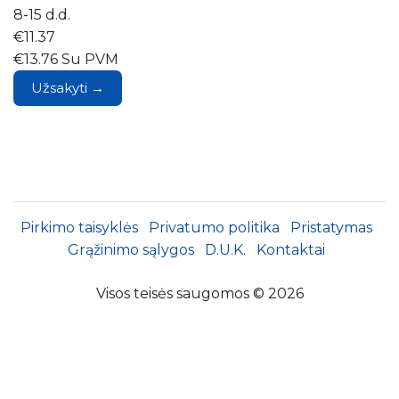
8-15 d.d.
€11.37
€13.76 Su PVM
Užsakyti →
Pirkimo taisyklės
Privatumo politika
Pristatymas
Grąžinimo sąlygos
D.U.K.
Kontaktai
Visos teisės saugomos © 2026