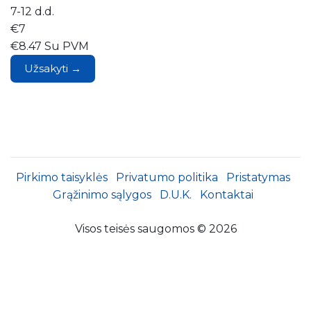
7-12 d.d.
€7
€8.47 Su PVM
Užsakyti →
Pirkimo taisyklės
Privatumo politika
Pristatymas
Grąžinimo sąlygos
D.U.K.
Kontaktai
Visos teisės saugomos © 2026