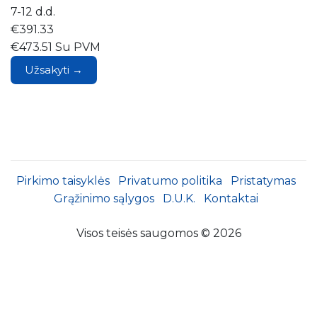
7-12 d.d.
€391.33
€473.51 Su PVM
Užsakyti →
Pirkimo taisyklės
Privatumo politika
Pristatymas
Grąžinimo sąlygos
D.U.K.
Kontaktai
Visos teisės saugomos © 2026