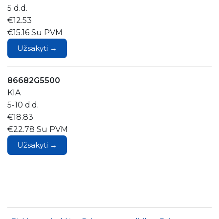
5 d.d.
€12.53
€15.16 Su PVM
Užsakyti →
86682G5500
KIA
5-10 d.d.
€18.83
€22.78 Su PVM
Užsakyti →