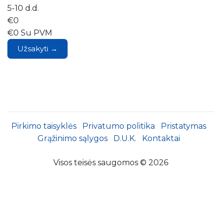
5-10 d.d.
€0
€0 Su PVM
Užsakyti →
Pirkimo taisyklės
Privatumo politika
Pristatymas
Grąžinimo sąlygos
D.U.K.
Kontaktai
Visos teisės saugomos © 2026