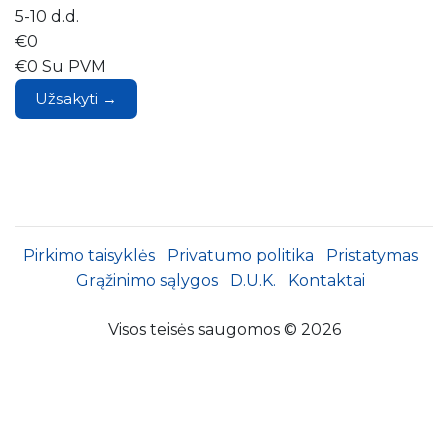
5-10 d.d.
€0
€0 Su PVM
Užsakyti →
Pirkimo taisyklės
Privatumo politika
Pristatymas
Grąžinimo sąlygos
D.U.K.
Kontaktai
Visos teisės saugomos © 2026