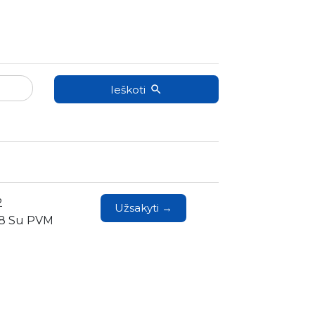
Ieškoti
2
Užsakyti →
18 Su PVM