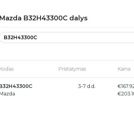
Mazda B32H43300C dalys
Kodas
Pristatymas
Kaina
B32H43300C
3-7 d.d.
€167.9
Mazda
€203.