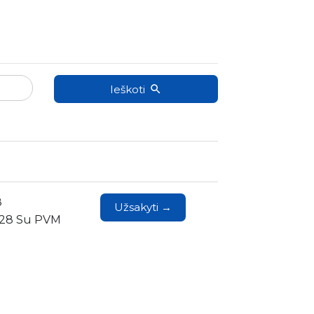
Ieškoti
8
Užsakyti →
.28 Su PVM