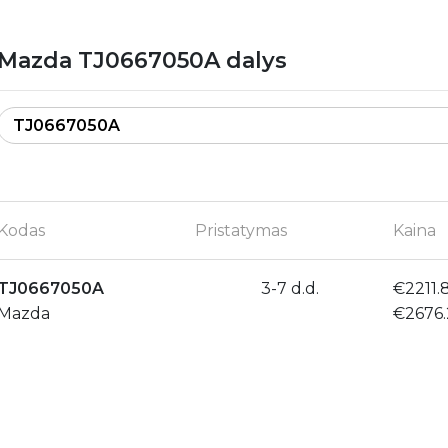
Mazda TJ0667050A dalys
Kodas
Pristatymas
Kaina
TJ0667050A
3-7 d.d.
€2211.
Mazda
€2676