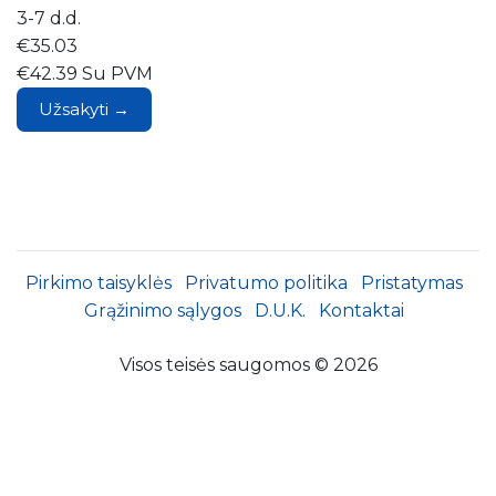
3-7 d.d.
€35.03
€42.39 Su PVM
Užsakyti →
Pirkimo taisyklės
Privatumo politika
Pristatymas
Grąžinimo sąlygos
D.U.K.
Kontaktai
Visos teisės saugomos © 2026