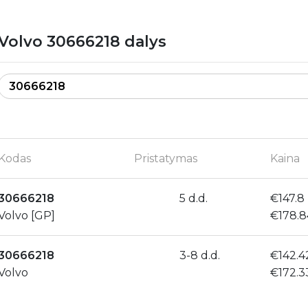
Volvo 30666218 dalys
Kodas
Pristatymas
Kaina
30666218
5 d.d.
€147.8
Volvo [GP]
€178.
30666218
3-8 d.d.
€142.4
Volvo
€172.