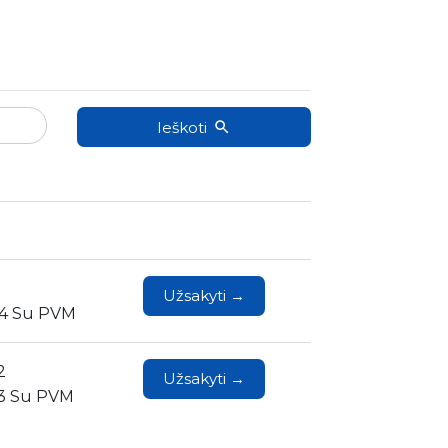
Ieškoti
Užsakyti →
84 Su PVM
2
Užsakyti →
33 Su PVM